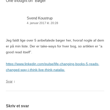
One thought on “
Bøger
”
Svend Koustrup
4. januar 2017 kl. 20:28
Jeg faldt lige over 5 anbefalede bøger her, hvoraf nogle af dem
er på min liste. Der er take-ways for hver bog, so artiklen er “a
good read itself”.
https://www.linkedin.com/pulse/life-changing-books-5-reads-
changed-way-i-think-live-think-natalia-
↓
Svar
Skriv et svar