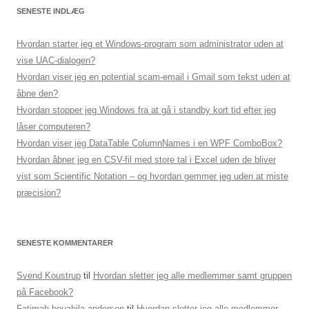
SENESTE INDLÆG
Hvordan starter jeg et Windows-program som administrator uden at
vise UAC-dialogen?
Hvordan viser jeg en potential scam-email i Gmail som tekst uden at
åbne den?
Hvordan stopper jeg Windows fra at gå i standby kort tid efter jeg
låser computeren?
Hvordan viser jeg DataTable ColumnNames i en WPF ComboBox?
Hvordan åbner jeg en CSV-fil med store tal i Excel uden de bliver
vist som Scientific Notation – og hvordan gemmer jeg uden at miste
præcision?
SENESTE KOMMENTARER
Svend Koustrup
til
Hvordan sletter jeg alle medlemmer samt gruppen
på Facebook?
Fatimah bouabila andersen
til
Hvordan sletter jeg alle medlemmer