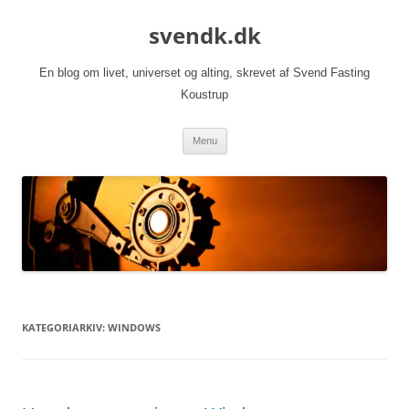
Hop
til
svendk.dk
indhold
En blog om livet, universet og alting, skrevet af Svend Fasting
Koustrup
Menu
KATEGORIARKIV:
WINDOWS