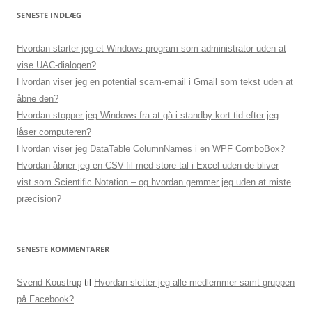
SENESTE INDLÆG
Hvordan starter jeg et Windows-program som administrator uden at
vise UAC-dialogen?
Hvordan viser jeg en potential scam-email i Gmail som tekst uden at
åbne den?
Hvordan stopper jeg Windows fra at gå i standby kort tid efter jeg
låser computeren?
Hvordan viser jeg DataTable ColumnNames i en WPF ComboBox?
Hvordan åbner jeg en CSV-fil med store tal i Excel uden de bliver
vist som Scientific Notation – og hvordan gemmer jeg uden at miste
præcision?
SENESTE KOMMENTARER
Svend Koustrup
til
Hvordan sletter jeg alle medlemmer samt gruppen
på Facebook?