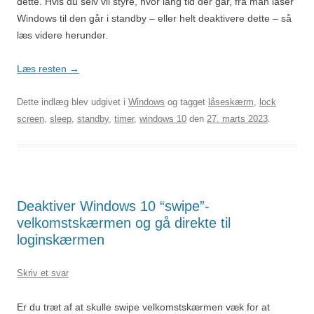
dette. Hvis du selv vil styre, hvor lang tid der går, fra man låser
Windows til den går i standby – eller helt deaktivere dette – så
læs videre herunder.
Læs resten
→
Dette indlæg blev udgivet i
Windows
og tagget
låseskærm
,
lock
screen
,
sleep
,
standby
,
timer
,
windows 10
den
27. marts 2023
.
Deaktiver Windows 10 “swipe”-
velkomstskærmen og gå direkte til
loginskærmen
Skriv et svar
Er du træt af at skulle swipe velkomstskærmen væk for at