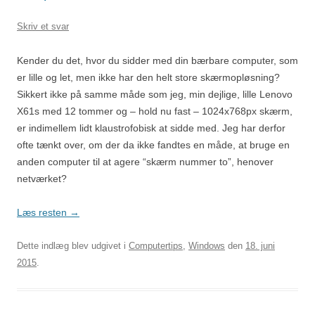
Skriv et svar
Kender du det, hvor du sidder med din bærbare computer, som
er lille og let, men ikke har den helt store skærmopløsning?
Sikkert ikke på samme måde som jeg, min dejlige, lille Lenovo
X61s med 12 tommer og – hold nu fast – 1024x768px skærm,
er indimellem lidt klaustrofobisk at sidde med. Jeg har derfor
ofte tænkt over, om der da ikke fandtes en måde, at bruge en
anden computer til at agere “skærm nummer to”, henover
netværket?
Læs resten
→
Dette indlæg blev udgivet i
Computertips
,
Windows
den
18. juni
2015
.