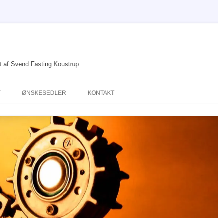
et af Svend Fasting Koustrup
T
ØNSKESEDLER
KONTAKT
DRØMME