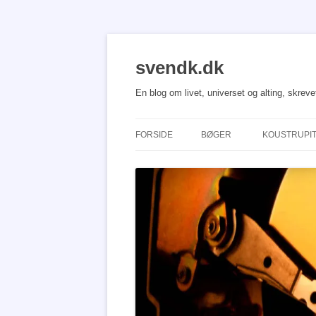
Hop
til
indhold
svendk.dk
En blog om livet, universet og alting, skrev
FORSIDE
BØGER
KOUSTRUPI