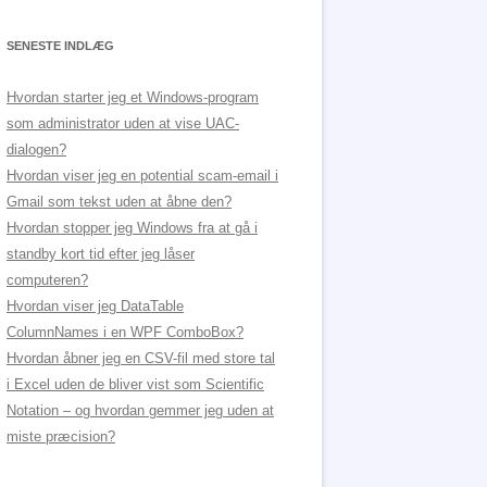
SENESTE INDLÆG
Hvordan starter jeg et Windows-program
som administrator uden at vise UAC-
dialogen?
Hvordan viser jeg en potential scam-email i
Gmail som tekst uden at åbne den?
Hvordan stopper jeg Windows fra at gå i
standby kort tid efter jeg låser
computeren?
Hvordan viser jeg DataTable
ColumnNames i en WPF ComboBox?
Hvordan åbner jeg en CSV-fil med store tal
i Excel uden de bliver vist som Scientific
Notation – og hvordan gemmer jeg uden at
miste præcision?