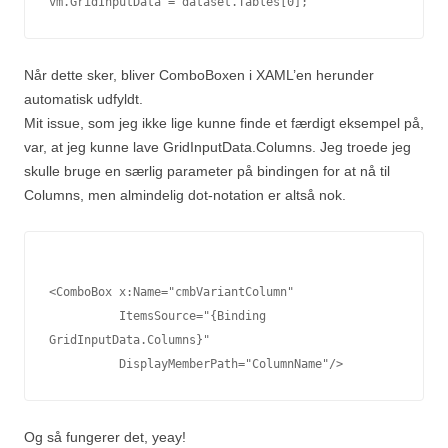
vm.GridInputData = dataset.Tables[0];
Når dette sker, bliver ComboBoxen i XAML’en herunder
automatisk udfyldt.
Mit issue, som jeg ikke lige kunne finde et færdigt eksempel på,
var, at jeg kunne lave GridInputData.Columns. Jeg troede jeg
skulle bruge en særlig parameter på bindingen for at nå til
Columns, men almindelig dot-notation er altså nok.
<ComboBox x:Name="cmbVariantColumn" 

          ItemsSource="{Binding 
GridInputData.Columns}" 

          DisplayMemberPath="ColumnName"/>
Og så fungerer det, yeay!