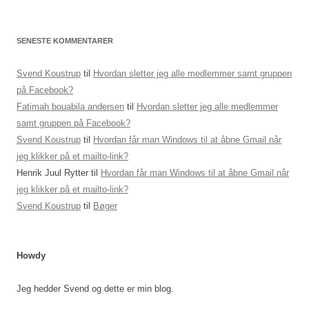
SENESTE KOMMENTARER
Svend Koustrup
til
Hvordan sletter jeg alle medlemmer samt gruppen
på Facebook?
Fatimah bouabila andersen
til
Hvordan sletter jeg alle medlemmer
samt gruppen på Facebook?
Svend Koustrup
til
Hvordan får man Windows til at åbne Gmail når
jeg klikker på et mailto-link?
Henrik Juul Rytter
til
Hvordan får man Windows til at åbne Gmail når
jeg klikker på et mailto-link?
Svend Koustrup
til
Bøger
Howdy
Jeg hedder Svend og dette er min blog.