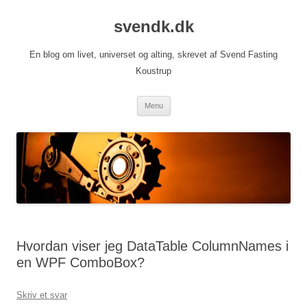
Hop
til
svendk.dk
indhold
En blog om livet, universet og alting, skrevet af Svend Fasting
Koustrup
Menu
Hvordan viser jeg DataTable ColumnNames i
en WPF ComboBox?
Skriv et svar