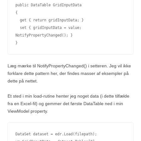
public DataTable GridInputData

{

  get { return gridInputData; }

  set { gridInputData = value; 
NotifyPropertyChanged(); }

}
Læg mærke til NotifyPropertyChanged() i setteren. Jeg vil ikke
forklare dette pattern her, der findes masser af eksempler på
dette på nettet.
Et sted i min load-rutine henter jeg noget data (i dette tilfælde
fra en Excel-fil) og gemmer det første DataTable ned i min
ViewModel property.
DataSet dataset = edr.Load(filepath);