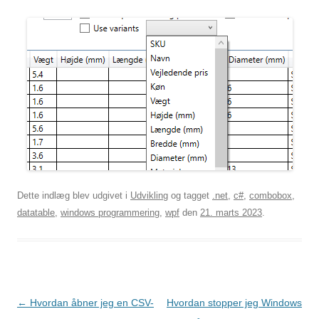
Dette indlæg blev udgivet i
Udvikling
og tagget
.net
,
c#
,
combobox
,
datatable
,
windows programmering
,
wpf
den
21. marts 2023
.
Indlægsnavigation
←
Hvordan åbner jeg en CSV-
Hvordan stopper jeg Windows