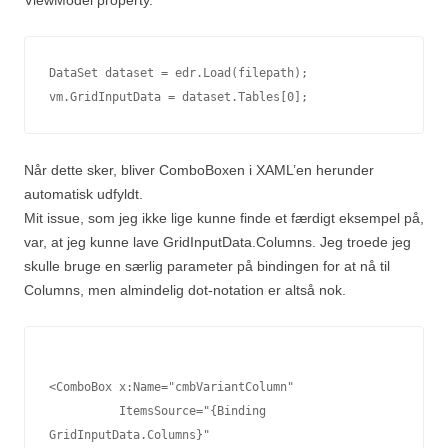
DataSet dataset = edr.Load(filepath);
vm.GridInputData = dataset.Tables[0];
Når dette sker, bliver ComboBoxen i XAML’en herunder
automatisk udfyldt.
Mit issue, som jeg ikke lige kunne finde et færdigt eksempel på,
var, at jeg kunne lave GridInputData.Columns. Jeg troede jeg
skulle bruge en særlig parameter på bindingen for at nå til
Columns, men almindelig dot-notation er altså nok.
<ComboBox x:Name="cmbVariantColumn" 

          ItemsSource="{Binding 
GridInputData.Columns}" 
