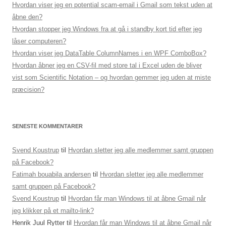
Hvordan viser jeg en potential scam-email i Gmail som tekst uden at
åbne den?
Hvordan stopper jeg Windows fra at gå i standby kort tid efter jeg
låser computeren?
Hvordan viser jeg DataTable ColumnNames i en WPF ComboBox?
Hvordan åbner jeg en CSV-fil med store tal i Excel uden de bliver
vist som Scientific Notation – og hvordan gemmer jeg uden at miste
præcision?
SENESTE KOMMENTARER
Svend Koustrup
til
Hvordan sletter jeg alle medlemmer samt gruppen
på Facebook?
Fatimah bouabila andersen
til
Hvordan sletter jeg alle medlemmer
samt gruppen på Facebook?
Svend Koustrup
til
Hvordan får man Windows til at åbne Gmail når
jeg klikker på et mailto-link?
Henrik Juul Rytter
til
Hvordan får man Windows til at åbne Gmail når