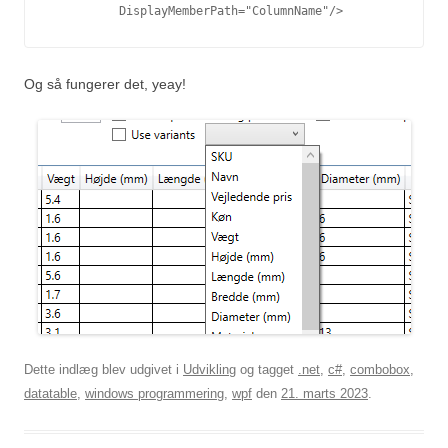
          DisplayMemberPath="ColumnName"/>
Og så fungerer det, yeay!
Dette indlæg blev udgivet i
Udvikling
og tagget
.net
,
c#
,
combobox
,
datatable
,
windows programmering
,
wpf
den
21. marts 2023
.