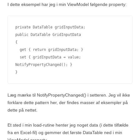
I dette eksempel har jeg i min ViewModel følgende property:
private DataTable gridInputData;

public DataTable GridInputData

{

  get { return gridInputData; }

  set { gridInputData = value; 
NotifyPropertyChanged(); }

}
Læg mærke til NotifyPropertyChanged() i setteren. Jeg vil ikke
forklare dette pattern her, der findes masser af eksempler på
dette på nettet.
Et sted i min load-rutine henter jeg noget data (i dette tilfælde
fra en Excel-fil) og gemmer det første DataTable ned i min
ViewModel property.