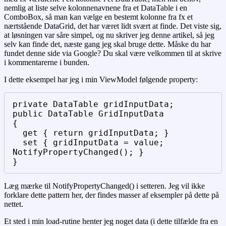
nemlig at liste selve kolonnenavnene fra et DataTable i en
ComboBox, så man kan vælge en bestemt kolonne fra fx et
nærtstående DataGrid, det har været lidt svært at finde. Det viste sig,
at løsningen var såre simpel, og nu skriver jeg denne artikel, så jeg
selv kan finde det, næste gang jeg skal bruge dette. Måske du har
fundet denne side via Google? Du skal være velkommen til at skrive
i kommentarerne i bunden.
I dette eksempel har jeg i min ViewModel følgende property:
private DataTable gridInputData;

public DataTable GridInputData

{

  get { return gridInputData; }

  set { gridInputData = value; 
NotifyPropertyChanged(); }

}
Læg mærke til NotifyPropertyChanged() i setteren. Jeg vil ikke
forklare dette pattern her, der findes masser af eksempler på dette på
nettet.
Et sted i min load-rutine henter jeg noget data (i dette tilfælde fra en