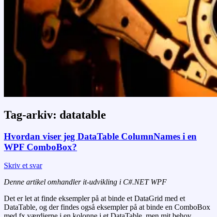
Tag-arkiv:
datatable
Hvordan viser jeg DataTable ColumnNames i en
WPF ComboBox?
Skriv et svar
Denne artikel omhandler it-udvikling i C#.NET WPF
Det er let at finde eksempler på at binde et DataGrid med et
DataTable, og der findes også eksempler på at binde en ComboBox
med fx værdierne i en kolonne i et DataTable, men mit behov,