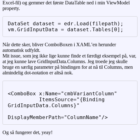
Excel-fil) og gemmer det første DataTable ned i min ViewModel
property.
DataSet dataset = edr.Load(filepath);
vm.GridInputData = dataset.Tables[0];
Når dette sker, bliver ComboBoxen i XAML’en herunder
automatisk udfyldt.
Mit issue, som jeg ikke lige kunne finde et færdigt eksempel på, var,
at jeg kunne lave GridInputData.Columns. Jeg troede jeg skulle
bruge en særlig parameter på bindingen for at nå til Columns, men
almindelig dot-notation er altså nok.
<ComboBox x:Name="cmbVariantColumn" 

          ItemsSource="{Binding 
GridInputData.Columns}" 

DisplayMemberPath="ColumnName"/>
Og så fungerer det, yeay!