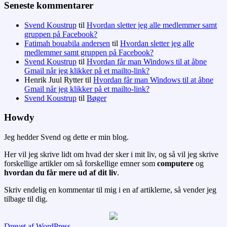
Seneste kommentarer
Svend Koustrup
til
Hvordan sletter jeg alle medlemmer samt
gruppen på Facebook?
Fatimah bouabila andersen
til
Hvordan sletter jeg alle
medlemmer samt gruppen på Facebook?
Svend Koustrup
til
Hvordan får man Windows til at åbne
Gmail når jeg klikker på et mailto-link?
Henrik Juul Rytter
til
Hvordan får man Windows til at åbne
Gmail når jeg klikker på et mailto-link?
Svend Koustrup
til
Bøger
Howdy
Jeg hedder Svend og dette er min blog.
Her vil jeg skrive lidt om hvad der sker i mit liv, og så vil jeg skrive
forskellige artikler om så forskellige emner som
computere
og
hvordan du får mere ud af dit liv
.
Skriv endelig en kommentar til mig i en af artiklerne, så vender jeg
tilbage til dig.
Drevet af WordPress