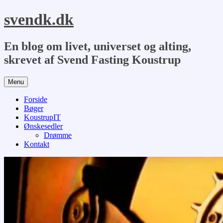
Hop
svendk.dk
til
indhold
En blog om livet, universet og alting,
skrevet af Svend Fasting Koustrup
Menu
Forside
Bøger
KoustrupIT
Ønskesedler
Drømme
Kontakt