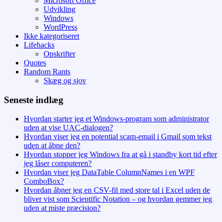
Microsoft Office
Udvikling
Windows
WordPress
Ikke kategoriseret
Lifehacks
Opskrifter
Quotes
Random Rants
Skæg og sjov
Seneste indlæg
Hvordan starter jeg et Windows-program som administrator
uden at vise UAC-dialogen?
Hvordan viser jeg en potential scam-email i Gmail som tekst
uden at åbne den?
Hvordan stopper jeg Windows fra at gå i standby kort tid efter
jeg låser computeren?
Hvordan viser jeg DataTable ColumnNames i en WPF
ComboBox?
Hvordan åbner jeg en CSV-fil med store tal i Excel uden de
bliver vist som Scientific Notation – og hvordan gemmer jeg
uden at miste præcision?