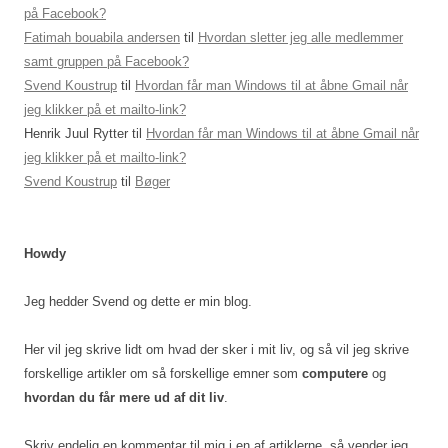
på Facebook?
Fatimah bouabila andersen
til
Hvordan sletter jeg alle medlemmer
samt gruppen på Facebook?
Svend Koustrup
til
Hvordan får man Windows til at åbne Gmail når
jeg klikker på et mailto-link?
Henrik Juul Rytter
til
Hvordan får man Windows til at åbne Gmail når
jeg klikker på et mailto-link?
Svend Koustrup
til
Bøger
Howdy
Jeg hedder Svend og dette er min blog.
Her vil jeg skrive lidt om hvad der sker i mit liv, og så vil jeg skrive
forskellige artikler om så forskellige emner som
computere
og
hvordan du får mere ud af dit liv
.
Skriv endelig en kommentar til mig i en af artiklerne, så vender jeg