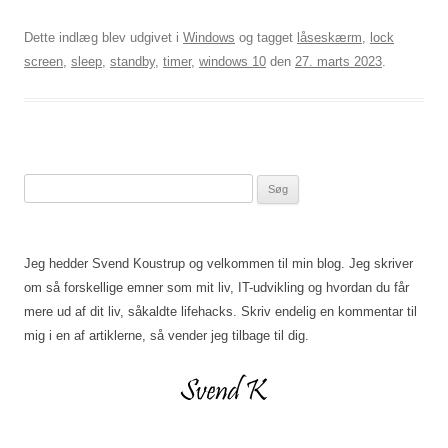
Dette indlæg blev udgivet i
Windows
og tagget
låseskærm
,
lock
screen
,
sleep
,
standby
,
timer
,
windows 10
den
27. marts 2023
.
Søg
efter:
Jeg hedder Svend Koustrup og velkommen til min blog. Jeg skriver
om så forskellige emner som mit liv, IT-udvikling og hvordan du får
mere ud af dit liv, såkaldte lifehacks. Skriv endelig en kommentar til
mig i en af artiklerne, så vender jeg tilbage til dig.