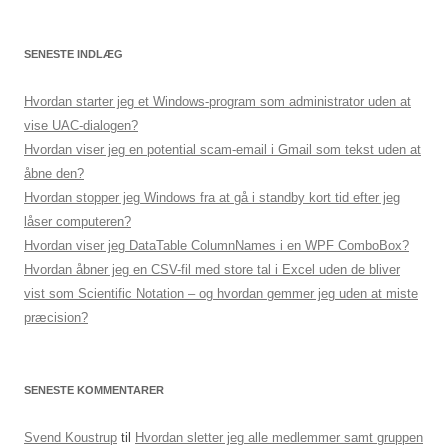
SENESTE INDLÆG
Hvordan starter jeg et Windows-program som administrator uden at
vise UAC-dialogen?
Hvordan viser jeg en potential scam-email i Gmail som tekst uden at
åbne den?
Hvordan stopper jeg Windows fra at gå i standby kort tid efter jeg
låser computeren?
Hvordan viser jeg DataTable ColumnNames i en WPF ComboBox?
Hvordan åbner jeg en CSV-fil med store tal i Excel uden de bliver
vist som Scientific Notation – og hvordan gemmer jeg uden at miste
præcision?
SENESTE KOMMENTARER
Svend Koustrup
til
Hvordan sletter jeg alle medlemmer samt gruppen