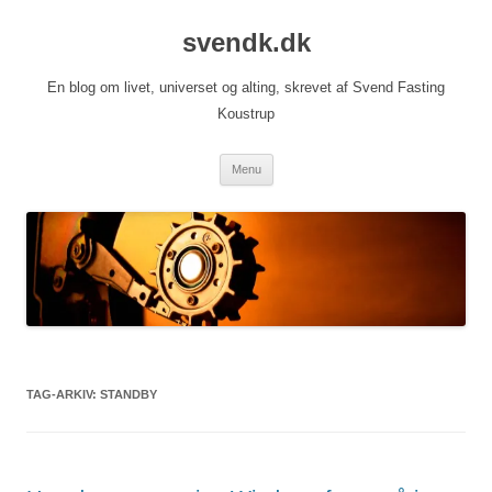
Hop
til
svendk.dk
indhold
En blog om livet, universet og alting, skrevet af Svend Fasting
Koustrup
Menu
TAG-ARKIV:
STANDBY