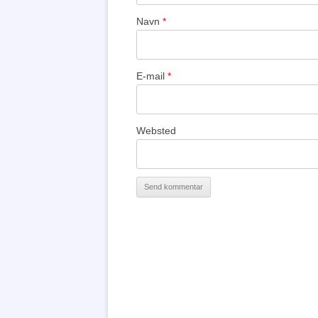
Navn
*
E-mail
*
Websted