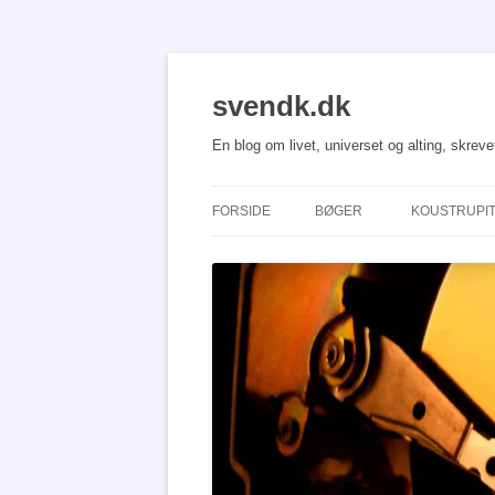
Hop
til
indhold
svendk.dk
En blog om livet, universet og alting, skrev
FORSIDE
BØGER
KOUSTRUPI