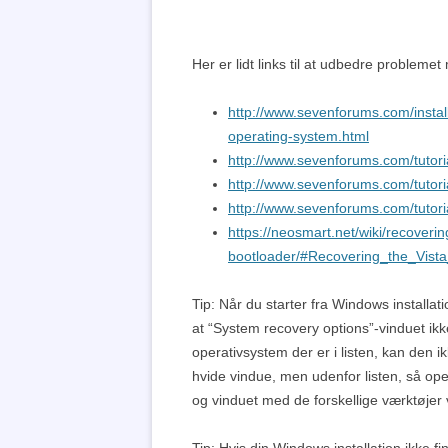
Her er lidt links til at udbedre probleme
http://www.sevenforums.com/instal
operating-system.html
http://www.sevenforums.com/tutori
http://www.sevenforums.com/tutoria
http://www.sevenforums.com/tutori
https://neosmart.net/wiki/recoveri
bootloader/#Recovering_the_Vis
Tip: Når du starter fra Windows install
at “System recovery options”-vinduet ikke 
operativsystem der er i listen, kan den ikk
hvide vindue, men udenfor listen, så op
og vinduet med de forskellige værktøjer 
Tip: Hvis din Windows installation ikke fin