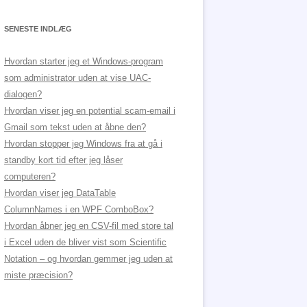
SENESTE INDLÆG
Hvordan starter jeg et Windows-program
som administrator uden at vise UAC-
dialogen?
Hvordan viser jeg en potential scam-email i
Gmail som tekst uden at åbne den?
Hvordan stopper jeg Windows fra at gå i
standby kort tid efter jeg låser
computeren?
Hvordan viser jeg DataTable
ColumnNames i en WPF ComboBox?
Hvordan åbner jeg en CSV-fil med store tal
i Excel uden de bliver vist som Scientific
Notation – og hvordan gemmer jeg uden at
miste præcision?