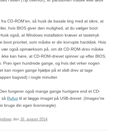
e fra CD-ROM’en, så husk de basale ting med at sikre, at
eller, hvis BIOS giver den mulighed, at du vælger boot
. Husk også, at Windows installation kræver et tastetryk
te boot prioritet, som måske er din korrupte harddisk. Hvis
 så vær også opmærksom på, om dit CD-ROM-drev måske
s du ikke kan høre, at CD-ROM-drevet spinner up efter BIOS,
rev. Prøv igen hundrede gange, og hvis det virker nogen
 Det kan nogen gange hjælpe på et slidt drev at tage
ppen bagved) i nogle minutter.
. Den fungerer også mange gange hurtigere end et CD-
g så
Rufus
til at lægge imaget på USB-drevet. (Images’ne
vis bruge din egen licensnøgle).
indows
den
16. august 2014
.