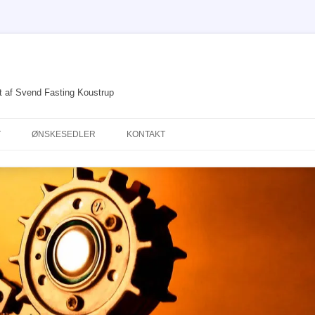
et af Svend Fasting Koustrup
T
ØNSKESEDLER
KONTAKT
DRØMME