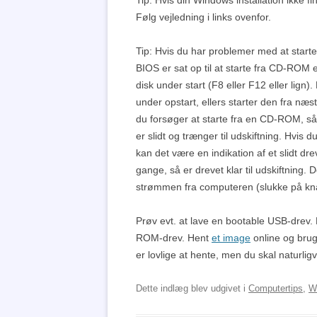
Følg vejledning i links ovenfor.
Tip: Hvis du har problemer med at start
BIOS er sat op til at starte fra CD-ROM 
disk under start (F8 eller F12 eller lign)
under opstart, ellers starter den fra næs
du forsøger at starte fra en CD-ROM,
er slidt og trænger til udskiftning. Hvi
kan det være en indikation af et slidt d
gange, så er drevet klar til udskiftning.
strømmen fra computeren (slukke på kna
Prøv evt. at lave en bootable USB-drev
ROM-drev. Hent
et image
online og bru
er lovlige at hente, men du skal naturlig
Dette indlæg blev udgivet i
Computertips
,
W