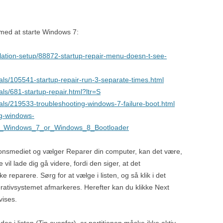
t med at starte Windows 7:
lation-setup/88872-startup-repair-menu-doesn-t-see-
als/105541-startup-repair-run-3-separate-times.html
ls/681-startup-repair.html?ltr=S
als/219533-troubleshooting-windows-7-failure-boot.html
ng-windows-
ta_Windows_7_or_Windows_8_Bootloader
ationsmediet og vælger Reparer din computer, kan det være,
vil lade dig gå videre, fordi den siger, at det
e reparere. Sørg for at vælge i listen, og så klik i det
erativsystemet afmarkeres. Herefter kan du klikke Next
vises.
des i listen (Tip ovenfor), er partitionen måske ikke aktiv.