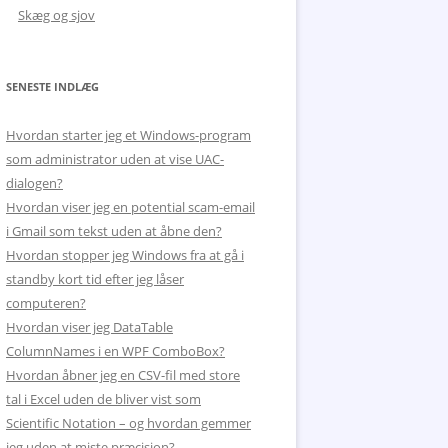
Skæg og sjov
SENESTE INDLÆG
Hvordan starter jeg et Windows-program
som administrator uden at vise UAC-
dialogen?
Hvordan viser jeg en potential scam-email
i Gmail som tekst uden at åbne den?
Hvordan stopper jeg Windows fra at gå i
standby kort tid efter jeg låser
computeren?
Hvordan viser jeg DataTable
ColumnNames i en WPF ComboBox?
Hvordan åbner jeg en CSV-fil med store
tal i Excel uden de bliver vist som
Scientific Notation – og hvordan gemmer
jeg uden at miste præcision?