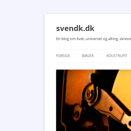
Hop
til
indhold
svendk.dk
En blog om livet, universet og alting, skre
FORSIDE
BØGER
KOUSTRUPIT