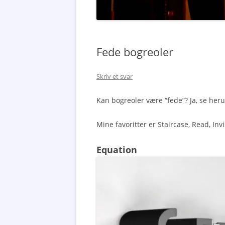
Fede bogreoler
Skriv et svar
Kan bogreoler være “fede”? Ja, se he
Mine favoritter er Staircase, Read, In
Equation