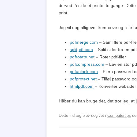
derved få side et printet to gange. Det
print.
Jeg vil dog alligevel fremhæve og liste f
pdfmerge.com
– Saml flere pdf-filer 
splitpdf.com
– Split sider fra en pdf 
pdfrotate.net
– Roter pdf-filer
pdfcompress.com
– Lav en stor pdf
pdfunlock.com
– Fjern password og
pdfprotect.net
– Tilføj password og ti
htmlpdf.com
– Konverter websider ti
Håber du kan bruge det, det tror jeg, at j
Dette indlæg blev udgivet i
Computertips
de