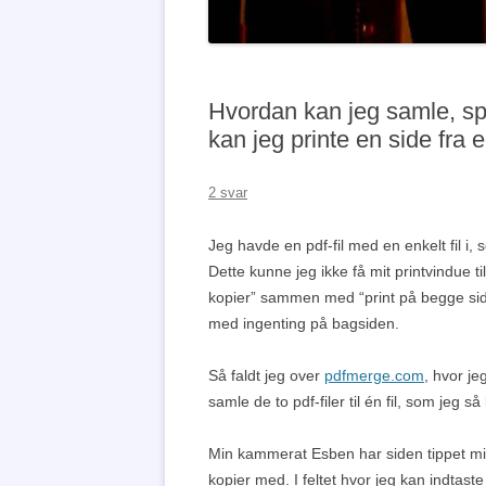
Hvordan kan jeg samle, spli
kan jeg printe en side fra 
2 svar
Jeg havde en pdf-fil med en enkelt fil i,
Dette kunne jeg ikke få mit printvindue t
kopier” sammen med “print på begge sider
med ingenting på bagsiden.
Så faldt jeg over
pdfmerge.com
, hvor je
samle de to pdf-filer til én fil, som jeg 
Min kammerat Esben har siden tippet mig o
kopier med. I feltet hvor jeg kan indtaste 