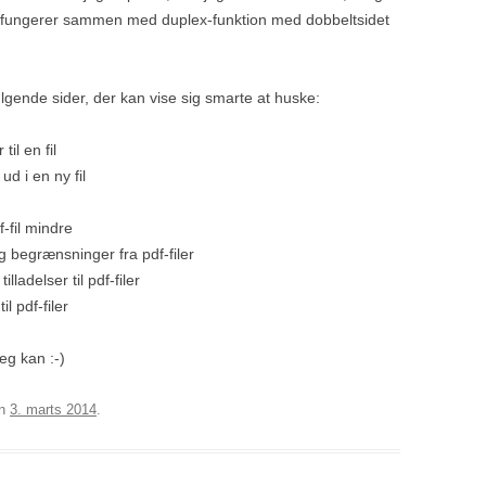
te fungerer sammen med duplex-funktion med dobbeltsidet
ølgende sider, der kan vise sig smarte at huske:
til en fil
ud i en ny fil
-fil mindre
 begrænsninger fra pdf-filer
lladelser til pdf-filer
l pdf-filer
eg kan :-)
n
3. marts 2014
.