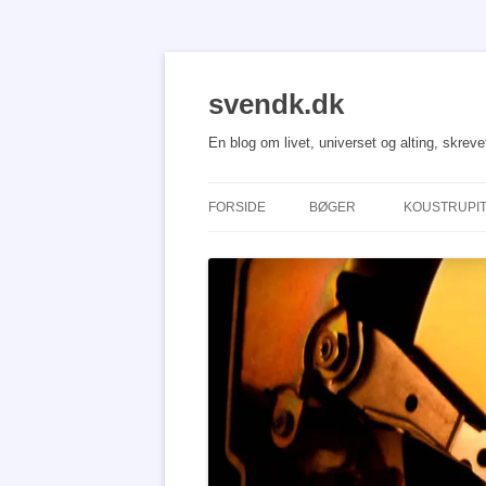
Hop
til
indhold
svendk.dk
En blog om livet, universet og alting, skrev
FORSIDE
BØGER
KOUSTRUPI