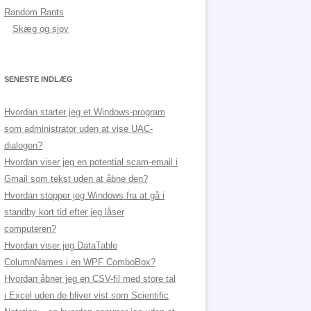
Random Rants
Skæg og sjov
SENESTE INDLÆG
Hvordan starter jeg et Windows-program
som administrator uden at vise UAC-
dialogen?
Hvordan viser jeg en potential scam-email i
Gmail som tekst uden at åbne den?
Hvordan stopper jeg Windows fra at gå i
standby kort tid efter jeg låser
computeren?
Hvordan viser jeg DataTable
ColumnNames i en WPF ComboBox?
Hvordan åbner jeg en CSV-fil med store tal
i Excel uden de bliver vist som Scientific