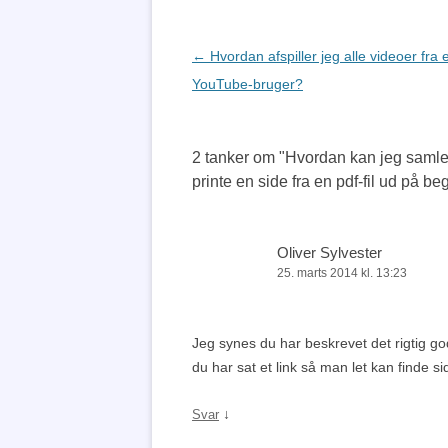
Indlægsnavigation
←
Hvordan afspiller jeg alle videoer fra 
YouTube-bruger?
2 tanker om "
Hvordan kan jeg samle, 
printe en side fra en pdf-fil ud på be
Oliver Sylvester
25. marts 2014 kl. 13:23
Jeg synes du har beskrevet det rigtig g
du har sat et link så man let kan finde s
↓
Svar