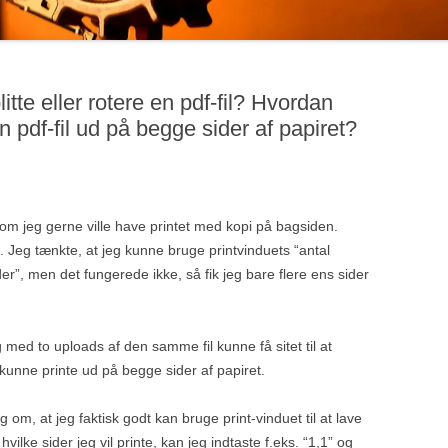
tte eller rotere en pdf-fil? Hvordan
en pdf-fil ud på begge sider af papiret?
 som jeg gerne ville have printet med kopi på bagsiden.
il. Jeg tænkte, at jeg kunne bruge printvinduets “antal
”, men det fungerede ikke, så fik jeg bare flere ens sider
g med to uploads af den samme fil kunne få sitet til at
så kunne printe ud på begge sider af papiret.
m, at jeg faktisk godt kan bruge print-vinduet til at lave
hvilke sider jeg vil printe, kan jeg indtaste f.eks. “1,1” og