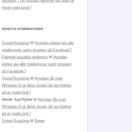
Notation – og hvordan gemmer jeg uden at
miste præcision?
SENESTE KOMMENTARER
Svend Koustrup
til
Hvordan sletter jeg alle
medlemmer samt gruppen på Facebook?
Fatimah bouabila andersen
til
Hvordan
sletter jeg alle medlemmer samt gruppen
på Facebook?
Svend Koustrup
til
Hvordan får man
Windows til at åbne Gmail når jeg klikker
på et mailto-link?
Henrik Juul Rytter
til
Hvordan får man
Windows til at åbne Gmail når jeg klikker
på et mailto-link?
Svend Koustrup
til
Bøger