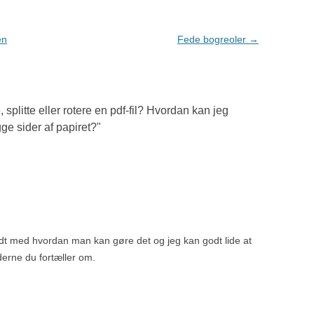
en
Fede bogreoler
→
splitte eller rotere en pdf-fil? Hvordan kan jeg
gge sider af papiret?
"
odt med hvordan man kan gøre det og jeg kan godt lide at
iderne du fortæller om.