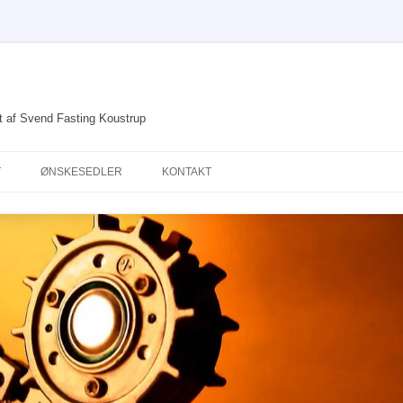
et af Svend Fasting Koustrup
T
ØNSKESEDLER
KONTAKT
DRØMME