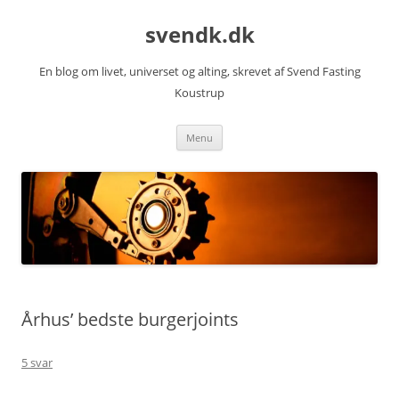
Hop
til
svendk.dk
indhold
En blog om livet, universet og alting, skrevet af Svend Fasting
Koustrup
Menu
Århus’ bedste burgerjoints
5 svar