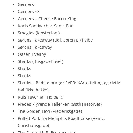
Gerners
Gerners <3
Gerners – Cheese Bacon King
Karls Sandwich v. Sams Bar
Smagløs (Klostertorv)
Sørens Takeaway (tidl. Søren E.) i Viby
Sørens Takeaway
Oasen i Vejlby
Sharks (Busgadehuset)
Sharks
Sharks
Sharks – Bedste burger EVER: KArtoffelting og rigtig
bøf (ikke hakke)
Kais Taverna i Holbøl :)
Fredes Flyvende Tallerken (Østbanetorvet)
The Golden Lion (Frederiksgade)
Pulled Pork fra Memphis Roadhouse (Åen v.
Christiansgade)
The Diner, M. P. Bruunsgade