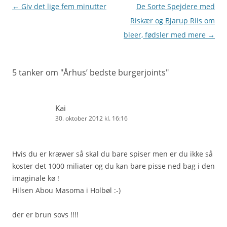
Indlægsnavigation
←
Giv det lige fem minutter
De Sorte Spejdere med
Riskær og Bjarup Riis om
bleer, fødsler med mere
→
5 tanker om "
Århus’ bedste burgerjoints
"
Kai
30. oktober 2012 kl. 16:16
Hvis du er kræwer så skal du bare spiser men er du ikke så
koster det 1000 miliater og du kan bare pisse ned bag i den
imaginale kø !
Hilsen Abou Masoma i Holbøl :-)
der er brun sovs !!!!