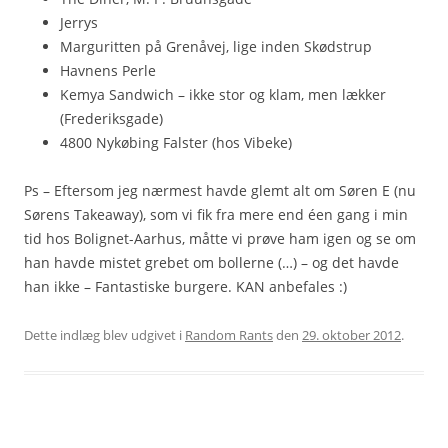
Jerrys
Marguritten på Grenåvej, lige inden Skødstrup
Havnens Perle
Kemya Sandwich – ikke stor og klam, men lækker
(Frederiksgade)
4800 Nykøbing Falster (hos Vibeke)
Ps – Eftersom jeg nærmest havde glemt alt om Søren E (nu
Sørens Takeaway), som vi fik fra mere end éen gang i min
tid hos Bolignet-Aarhus, måtte vi prøve ham igen og se om
han havde mistet grebet om bollerne (…) – og det havde
han ikke – Fantastiske burgere. KAN anbefales :)
Dette indlæg blev udgivet i
Random Rants
den
29. oktober 2012
.