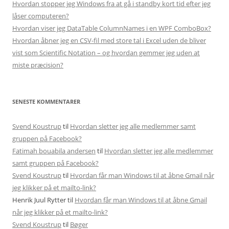
Hvordan stopper jeg Windows fra at gå i standby kort tid efter jeg
låser computeren?
Hvordan viser jeg DataTable ColumnNames i en WPF ComboBox?
Hvordan åbner jeg en CSV-fil med store tal i Excel uden de bliver
vist som Scientific Notation – og hvordan gemmer jeg uden at
miste præcision?
SENESTE KOMMENTARER
Svend Koustrup
til
Hvordan sletter jeg alle medlemmer samt
gruppen på Facebook?
Fatimah bouabila andersen
til
Hvordan sletter jeg alle medlemmer
samt gruppen på Facebook?
Svend Koustrup
til
Hvordan får man Windows til at åbne Gmail når
jeg klikker på et mailto-link?
Henrik Juul Rytter
til
Hvordan får man Windows til at åbne Gmail
når jeg klikker på et mailto-link?
Svend Koustrup
til
Bøger