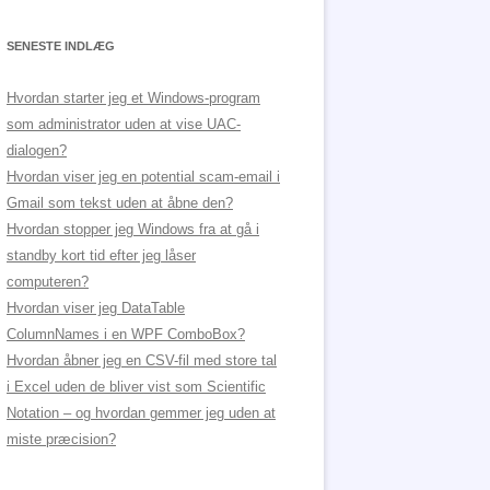
SENESTE INDLÆG
Hvordan starter jeg et Windows-program
som administrator uden at vise UAC-
dialogen?
Hvordan viser jeg en potential scam-email i
Gmail som tekst uden at åbne den?
Hvordan stopper jeg Windows fra at gå i
standby kort tid efter jeg låser
computeren?
Hvordan viser jeg DataTable
ColumnNames i en WPF ComboBox?
Hvordan åbner jeg en CSV-fil med store tal
i Excel uden de bliver vist som Scientific
Notation – og hvordan gemmer jeg uden at
miste præcision?