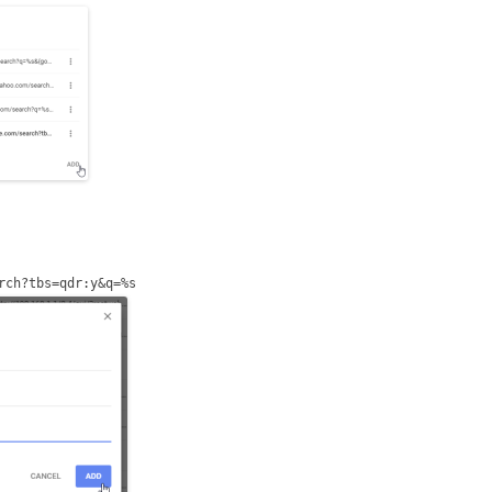
rch?tbs=qdr:y&q=%s