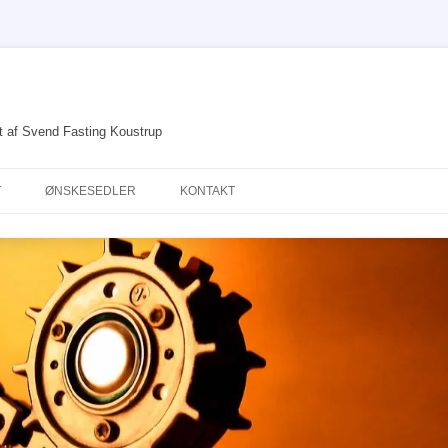
et af Svend Fasting Koustrup
T
ØNSKESEDLER
KONTAKT
DRØMME