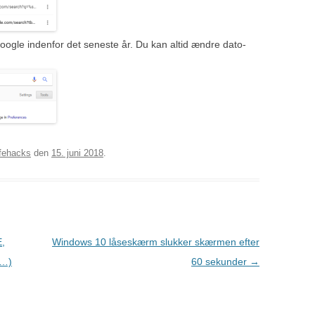
gle indenfor det seneste år. Du kan altid ændre dato-
ifehacks
den
15. juni 2018
.
E,
Windows 10 låseskærm slukker skærmen efter
S…)
60 sekunder
→