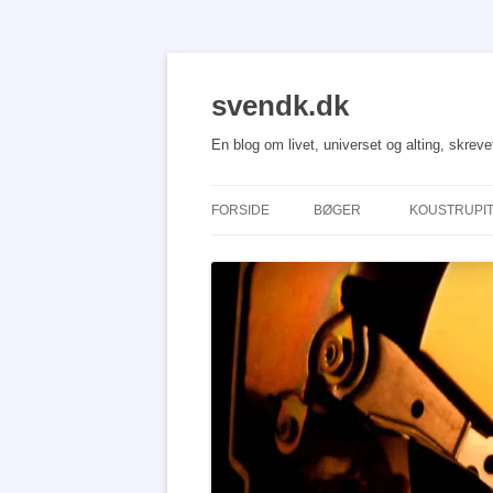
Hop
til
indhold
svendk.dk
En blog om livet, universet og alting, skrev
FORSIDE
BØGER
KOUSTRUPI