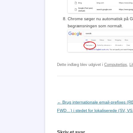
Chrome søger nu automatisk på Goo
begrænsningen som normalt.
Dette indlæg blev udgivet i
Computertips
,
L
Indlægsnavigation
←
Brug internationale email-prefixes (R
FWD…) i stedet for lokaliserede (SV, V
Skriv et svar