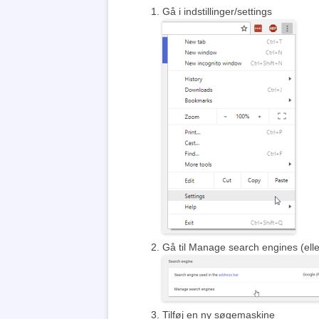
Gå i indstillinger/settings
Gå til Manage search engines (ell
Tilføj en ny søgemaskine