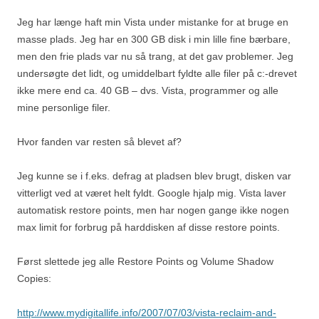
Jeg har længe haft min Vista under mistanke for at bruge en
masse plads. Jeg har en 300 GB disk i min lille fine bærbare,
men den frie plads var nu så trang, at det gav problemer. Jeg
undersøgte det lidt, og umiddelbart fyldte alle filer på c:-drevet
ikke mere end ca. 40 GB – dvs. Vista, programmer og alle
mine personlige filer.
Hvor fanden var resten så blevet af?
Jeg kunne se i f.eks. defrag at pladsen blev brugt, disken var
vitterligt ved at været helt fyldt. Google hjalp mig. Vista laver
automatisk restore points, men har nogen gange ikke nogen
max limit for forbrug på harddisken af disse restore points.
Først slettede jeg alle Restore Points og Volume Shadow
Copies:
http://www.mydigitallife.info/2007/07/03/vista-reclaim-and-