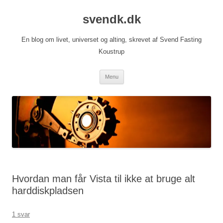
Hop
til
svendk.dk
indhold
En blog om livet, universet og alting, skrevet af Svend Fasting
Koustrup
Menu
Hvordan man får Vista til ikke at bruge alt
harddiskpladsen
1 svar