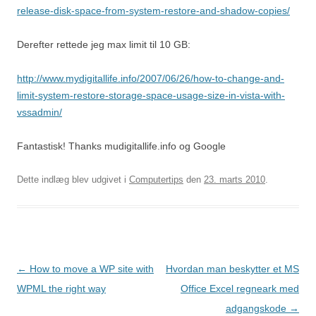
release-disk-space-from-system-restore-and-shadow-copies/
Derefter rettede jeg max limit til 10 GB:
http://www.mydigitallife.info/2007/06/26/how-to-change-and-
limit-system-restore-storage-space-usage-size-in-vista-with-
vssadmin/
Fantastisk! Thanks mudigitallife.info og Google
Dette indlæg blev udgivet i
Computertips
den
23. marts 2010
.
Indlægsnavigation
←
How to move a WP site with
Hvordan man beskytter et MS
WPML the right way
Office Excel regneark med
adgangskode
→