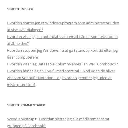
SENESTE INDLÆG
Hvordan starter jeg et Windows-program som administrator uden
at vise UAC-dialogen?
Hvordan viser jeg en potential scam-email i Gmail som tekst uden
at åbne den?
Hvordan stopper jeg Windows fra at gå i standby kort tid efter jeg
låser computeren?
Hvordan viser jeg DataTable ColumnNames i en WPF ComboBox?
Hvordan åbner jeg en CSV-fil med store tal i Excel uden de bliver
vist som Scientific Notation – og hvordan gemmer jeg uden at
miste præcision?
SENESTE KOMMENTARER
Svend Koustrup
til
Hvordan sletter jeg alle medlemmer samt
gruppen på Facebook?