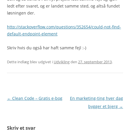
ledt efter svaret, og er landet samme sted, og altså fundet
løsningen der.
http://stackoverflow.com/questions/352654/could-not-find-
default-endpoint-element
Skriv hvis du også har haft samme fejl :-)
Dette indlæg blev udgivet i
Udvikling
den
27. september 2013
.
Indlægsnavigation
←
Clean Code – Gratis e-bog
En marketing-ting hver dag
bygger et bjerg
→
Skriv et svar