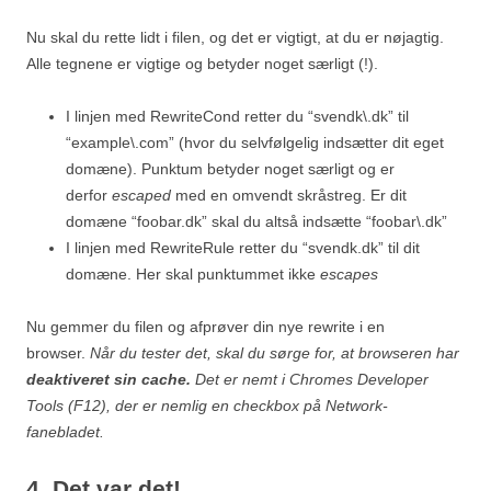
Nu skal du rette lidt i filen, og det er vigtigt, at du er nøjagtig.
Alle tegnene er vigtige og betyder noget særligt (!).
I linjen med RewriteCond retter du “svendk\.dk” til
“example\.com” (hvor du selvfølgelig indsætter dit eget
domæne). Punktum betyder noget særligt og er
derfor
escaped
med en omvendt skråstreg. Er dit
domæne “foobar.dk” skal du altså indsætte “foobar\.dk”
I linjen med RewriteRule retter du “svendk.dk” til dit
domæne. Her skal punktummet ikke
escapes
Nu gemmer du filen og afprøver din nye rewrite i en
browser.
Når du tester det, skal du sørge for, at browseren har
deaktiveret sin cache.
Det er nemt i
Chromes Developer
Tools (F12), der er nemlig en checkbox på Network-
fanebladet.
4. Det var det!