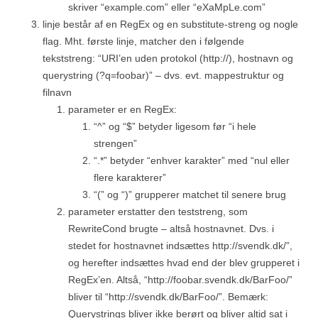
skriver “example.com” eller “eXaMpLe.com”
linje består af en RegEx og en substitute-streng og nogle
flag. Mht. første linje, matcher den i følgende
tekststreng: “URI’en uden protokol (http://), hostnavn og
querystring (?q=foobar)” – dvs. evt. mappestruktur og
filnavn
parameter er en RegEx:
“^” og “$” betyder ligesom før “i hele
strengen”
“.*” betyder “enhver karakter” med “nul eller
flere karakterer”
“(” og “)” grupperer matchet til senere brug
parameter erstatter den teststreng, som
RewriteCond brugte – altså hostnavnet. Dvs. i
stedet for hostnavnet indsættes http://svendk.dk/”,
og herefter indsættes hvad end der blev grupperet i
RegEx’en. Altså, “http://foobar.svendk.dk/BarFoo/”
bliver til “http://svendk.dk/BarFoo/”. Bemærk:
Querystrings bliver ikke berørt og bliver altid sat i