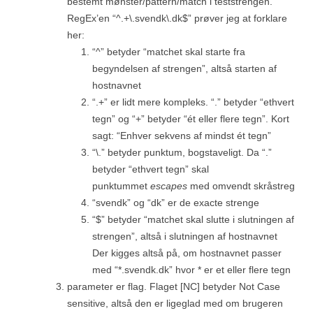
bestemt mønster/pattern/match i teststrengen.
RegEx’en “^.+\.svendk\.dk$” prøver jeg at forklare
her:
“^” betyder “matchet skal starte fra
begyndelsen af strengen”, altså starten af
hostnavnet
“.+” er lidt mere kompleks. “.” betyder “ethvert
tegn” og “+” betyder “ét eller flere tegn”. Kort
sagt: “Enhver sekvens af mindst ét tegn”
“\.” betyder punktum, bogstaveligt. Da “.”
betyder “ethvert tegn” skal
punktummet
escapes
med omvendt skråstreg
“svendk” og “dk” er de exacte strenge
“$” betyder “matchet skal slutte i slutningen af
strengen”, altså i slutningen af hostnavnet
Der kigges altså på, om hostnavnet passer
med “*.svendk.dk” hvor * er et eller flere tegn
parameter er flag. Flaget [NC] betyder Not Case
sensitive, altså den er ligeglad med om brugeren