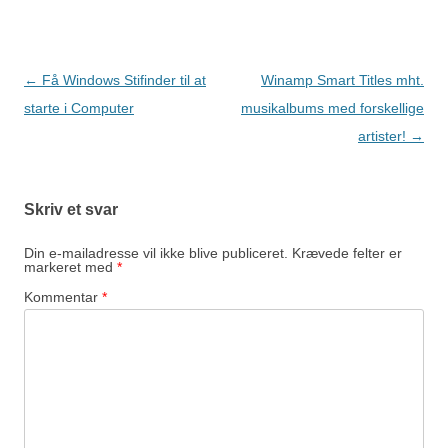
Indlægsnavigation
←
Få Windows Stifinder til at
Winamp Smart Titles mht.
starte i Computer
musikalbums med forskellige
artister!
→
Skriv et svar
Din e-mailadresse vil ikke blive publiceret.
Krævede felter er
markeret med
*
Kommentar
*