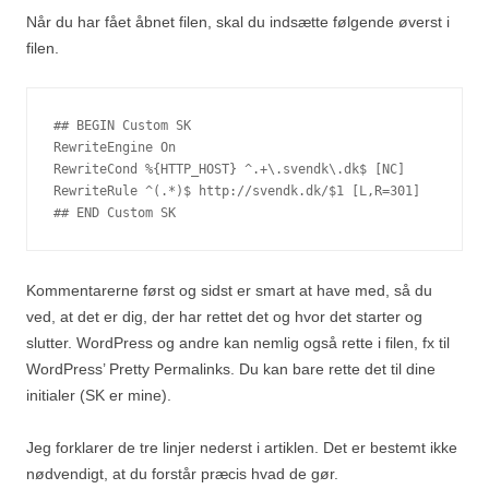
Når du har fået åbnet filen, skal du indsætte følgende øverst i
filen.
## BEGIN Custom SK

RewriteEngine On

RewriteCond %{HTTP_HOST} ^.+\.svendk\.dk$ [NC]

RewriteRule ^(.*)$ http://svendk.dk/$1 [L,R=301]

## END Custom SK
Kommentarerne først og sidst er smart at have med, så du
ved, at det er dig, der har rettet det og hvor det starter og
slutter. WordPress og andre kan nemlig også rette i filen, fx til
WordPress’ Pretty Permalinks. Du kan bare rette det til dine
initialer (SK er mine).
Jeg forklarer de tre linjer nederst i artiklen. Det er bestemt ikke
nødvendigt, at du forstår præcis hvad de gør.