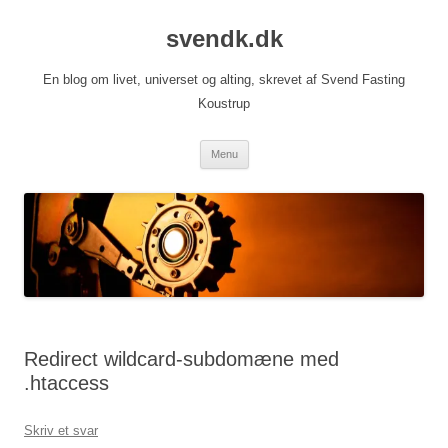
Hop
til
svendk.dk
indhold
En blog om livet, universet og alting, skrevet af Svend Fasting
Koustrup
Menu
Redirect wildcard-subdomæne med
.htaccess
Skriv et svar