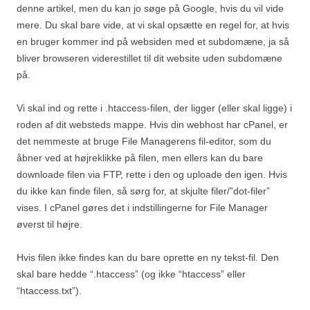
denne artikel, men du kan jo søge på Google, hvis du vil vide
mere. Du skal bare vide, at vi skal opsætte en regel for, at hvis
en bruger kommer ind på websiden med et subdomæne, ja så
bliver browseren viderestillet til dit website uden subdomæne
på.
Vi skal ind og rette i .htaccess-filen, der ligger (eller skal ligge) i
roden af dit websteds mappe. Hvis din webhost har cPanel, er
det nemmeste at bruge File Managerens fil-editor, som du
åbner ved at højreklikke på filen, men ellers kan du bare
downloade filen via FTP, rette i den og uploade den igen. Hvis
du ikke kan finde filen, så sørg for, at skjulte filer/”dot-filer”
vises. I cPanel gøres det i indstillingerne for File Manager
øverst til højre.
Hvis filen ikke findes kan du bare oprette en ny tekst-fil. Den
skal bare hedde “.htaccess” (og ikke “htaccess” eller
“htaccess.txt”).