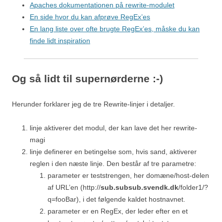
Apaches dokumentationen på rewrite-modulet
En side hvor du kan afprøve RegEx’es
En lang liste over ofte brugte RegEx’es, måske du kan
finde lidt inspiration
Og så lidt til supernørderne :-)
Herunder forklarer jeg de tre Rewrite-linjer i detaljer.
linje aktiverer det modul, der kan lave det her rewrite-
magi
linje definerer en betingelse som, hvis sand, aktiverer
reglen i den næste linje. Den består af tre parametre:
parameter er teststrengen, her domæne/host-delen
af URL’en (http://
sub.subsub.svendk.dk
/folder1/?
q=fooBar), i det følgende kaldet hostnavnet.
parameter er en RegEx, der leder efter en et