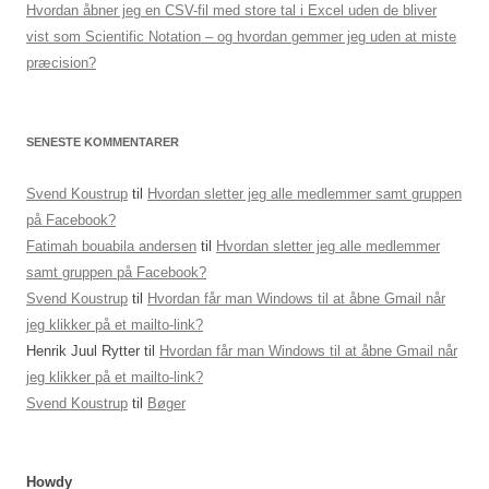
Hvordan åbner jeg en CSV-fil med store tal i Excel uden de bliver
vist som Scientific Notation – og hvordan gemmer jeg uden at miste
præcision?
SENESTE KOMMENTARER
Svend Koustrup
til
Hvordan sletter jeg alle medlemmer samt gruppen
på Facebook?
Fatimah bouabila andersen
til
Hvordan sletter jeg alle medlemmer
samt gruppen på Facebook?
Svend Koustrup
til
Hvordan får man Windows til at åbne Gmail når
jeg klikker på et mailto-link?
Henrik Juul Rytter
til
Hvordan får man Windows til at åbne Gmail når
jeg klikker på et mailto-link?
Svend Koustrup
til
Bøger
Howdy