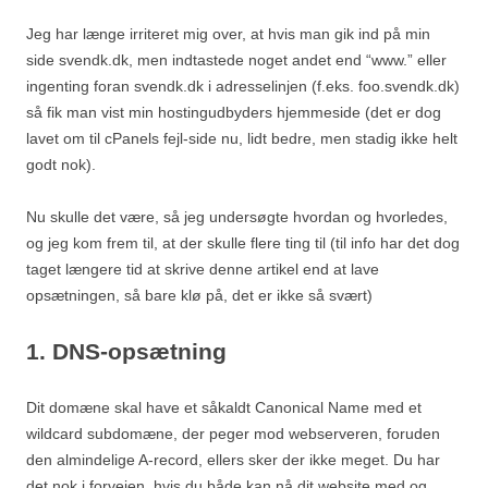
Jeg har længe irriteret mig over, at hvis man gik ind på min
side svendk.dk, men indtastede noget andet end “www.” eller
ingenting foran svendk.dk i adresselinjen (f.eks. foo.svendk.dk)
så fik man vist min hostingudbyders hjemmeside (det er dog
lavet om til cPanels fejl-side nu, lidt bedre, men stadig ikke helt
godt nok).
Nu skulle det være, så jeg undersøgte hvordan og hvorledes,
og jeg kom frem til, at der skulle flere ting til (til info har det dog
taget længere tid at skrive denne artikel end at lave
opsætningen, så bare klø på, det er ikke så svært)
1. DNS-opsætning
Dit domæne skal have et såkaldt Canonical Name med et
wildcard subdomæne, der peger mod webserveren, foruden
den almindelige A-record, ellers sker der ikke meget. Du har
det nok i forvejen, hvis du både kan nå dit website med og