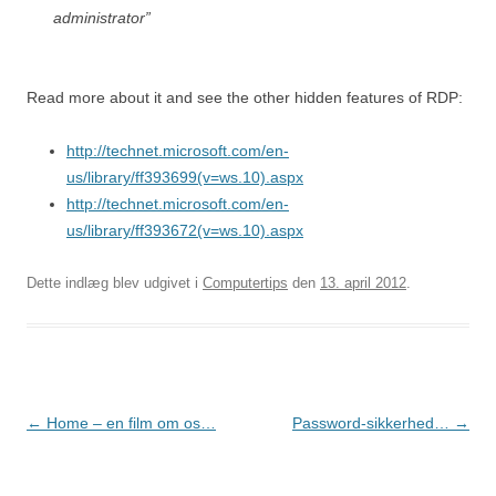
administrator”
Read more about it and see the other hidden features of RDP:
http://technet.microsoft.com/en-
us/library/ff393699(v=ws.10).aspx
http://technet.microsoft.com/en-
us/library/ff393672(v=ws.10).aspx
Dette indlæg blev udgivet i
Computertips
den
13. april 2012
.
Indlægsnavigation
←
Home – en film om os…
Password-sikkerhed…
→