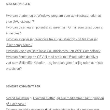
SENESTE INDLÆG
Hvordan starter jeg et Windows-program som administrator uden at
vise UAC-dialogen?
Hvordan viser jeg en potential scam-email i Gmail som tekst uden at
åbne den?
Hvordan stopper jeg Windows fra at gå i standby kort tid efter jeg
låser computeren?
Hvordan viser jeg DataTable ColumnNames i en WPF ComboBox?
Hvordan åbner jeg en CSV-fil med store tal i Excel uden de bliver
vist som Scientific Notation – og hvordan gemmer jeg uden at miste
præcision?
SENESTE KOMMENTARER
Svend Koustrup
til
Hvordan sletter jeg alle medlemmer samt gruppen
på Facebook?
Fatimah bouabila andersen
til
Hvordan sletter jeg alle medlemmer