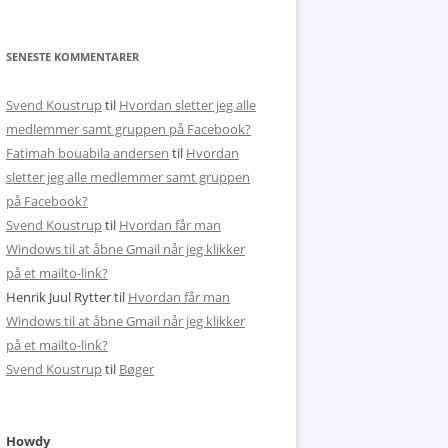
SENESTE KOMMENTARER
Svend Koustrup
til
Hvordan sletter jeg alle
medlemmer samt gruppen på Facebook?
Fatimah bouabila andersen
til
Hvordan
sletter jeg alle medlemmer samt gruppen
på Facebook?
Svend Koustrup
til
Hvordan får man
Windows til at åbne Gmail når jeg klikker
på et mailto-link?
Henrik Juul Rytter
til
Hvordan får man
Windows til at åbne Gmail når jeg klikker
på et mailto-link?
Svend Koustrup
til
Bøger
Howdy