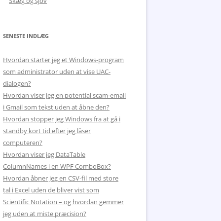
Skæg og sjov
SENESTE INDLÆG
Hvordan starter jeg et Windows-program
som administrator uden at vise UAC-
dialogen?
Hvordan viser jeg en potential scam-email
i Gmail som tekst uden at åbne den?
Hvordan stopper jeg Windows fra at gå i
standby kort tid efter jeg låser
computeren?
Hvordan viser jeg DataTable
ColumnNames i en WPF ComboBox?
Hvordan åbner jeg en CSV-fil med store
tal i Excel uden de bliver vist som
Scientific Notation – og hvordan gemmer
jeg uden at miste præcision?