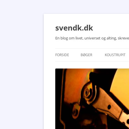
Hop
til
indhold
svendk.dk
En blog om livet, universet og alting, skre
FORSIDE
BØGER
KOUSTRUPIT