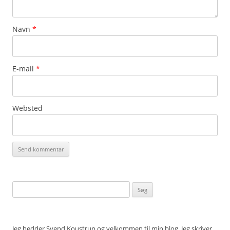
Navn
*
E-mail
*
Websted
Søg
efter:
Jeg hedder Svend Koustrup og velkommen til min blog. Jeg skriver