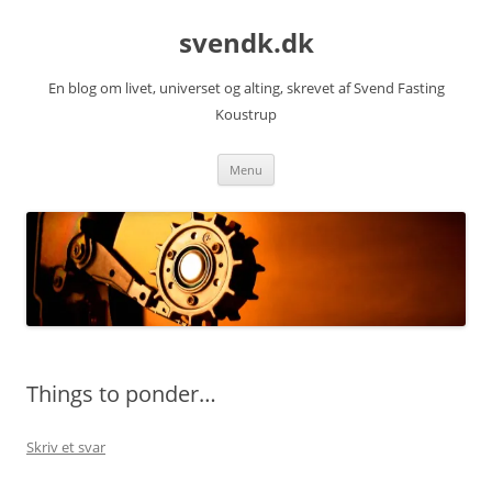
Hop
til
svendk.dk
indhold
En blog om livet, universet og alting, skrevet af Svend Fasting
Koustrup
Menu
Things to ponder…
Skriv et svar