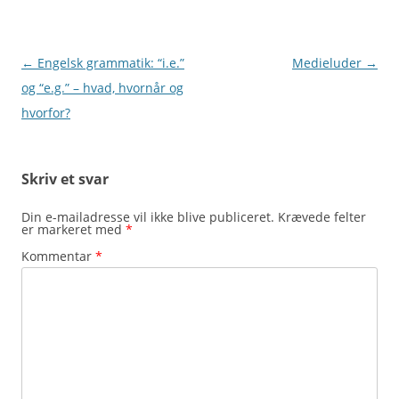
Indlægsnavigation
←
Engelsk grammatik: “i.e.”
Medieluder
→
og “e.g.” – hvad, hvornår og
hvorfor?
Skriv et svar
Din e-mailadresse vil ikke blive publiceret.
Krævede felter
er markeret med
*
Kommentar
*