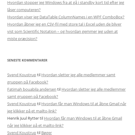
Hvordan stopper jeg Windows fra at gå i standby kort tid efter jeg
låser computeren?
Hvordan viser jeg DataTable ColumnNames i en WPF ComboBox?
Hvordan åbner jeg en CSV-fil med store tal i Excel uden de bliver
vist som Scientific Notation – og hvordan gemmer jeg uden at
miste præcision?
SENESTE KOMMENTARER
Svend Koustrup
til
Hvordan sletter jeg alle medlemmer samt
gruppen på Facebook?
Fatimah bouabila andersen
til
Hvordan sletter jeg alle medlemmer
samt gruppen på Facebook?
Svend Koustrup
til
Hvordan får man Windows til at åbne Gmail når
jeg klikker på et mailto-link?
Henrik Juul Rytter
til
Hvordan får man Windows til at åbne Gmail
når jeg klikker på et mailto-link?
Svend Koustrup
til
Bøger