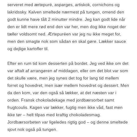
serveret med ærtepuré, asparges, artiskok, cornichons og
lakridssky. Kalven smeltede nærmest på tungen, omend den
godt kunne have tålt 2 minutter mindre. Jeg kan godt lide når
den er lidt mere rød end den var her, men dog ikke noget der
tæller voldsomt ned. Ærtepuréen var jeg nu ikke meget for,
men den smagte nok som sådan en skal gøre. Lækker sauce
og dejlige kartofler til.
Efter en rum tid kom desserten på bordet. Jeg ved ikke om det
var aftalt af arrangøren af middagen, eller om det blot var som
det skulle være, men jeg synes det tog for lang tid mellem
forret og hovedret, men især mellem hovedret og dessert. Men
da den kom, var den også så lækker, at det næsten var i
orden. Fransk chokoladekage med jordbærsorbet samt
frugtcoulis. Kagen var lækker, fugtig men ikke våd, fast men
ikke tør – helt tilpas med kraftig chokoladesmag.
Jordbærsorbeten var ligeledes rigtig god – og denne smeltede
sjovt nok også på tungen.