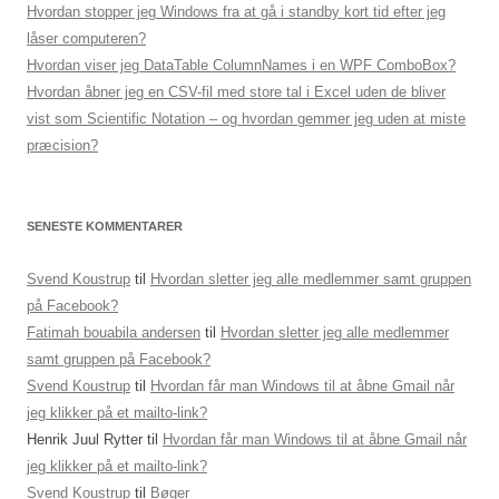
Hvordan stopper jeg Windows fra at gå i standby kort tid efter jeg
låser computeren?
Hvordan viser jeg DataTable ColumnNames i en WPF ComboBox?
Hvordan åbner jeg en CSV-fil med store tal i Excel uden de bliver
vist som Scientific Notation – og hvordan gemmer jeg uden at miste
præcision?
SENESTE KOMMENTARER
Svend Koustrup
til
Hvordan sletter jeg alle medlemmer samt gruppen
på Facebook?
Fatimah bouabila andersen
til
Hvordan sletter jeg alle medlemmer
samt gruppen på Facebook?
Svend Koustrup
til
Hvordan får man Windows til at åbne Gmail når
jeg klikker på et mailto-link?
Henrik Juul Rytter
til
Hvordan får man Windows til at åbne Gmail når
jeg klikker på et mailto-link?
Svend Koustrup
til
Bøger