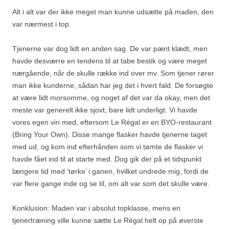
Alt i alt var der ikke meget man kunne udsætte på maden, den
var nærmest i top.
Tjenerne var dog lidt en anden sag. De var pænt klædt, men
havde desværre en tendens til at tabe bestik og være meget
nærgående, når de skulle række ind over mv. Som tjener rører
man ikke kunderne, sådan har jeg det i hvert fald. De forsøgte
at være lidt morsomme, og noget af det var da okay, men det
meste var generelt ikke sjovt, bare lidt underligt. Vi havde
vores egen vin med, eftersom Le Régal er en BYO-restaurant
(Bring Your Own). Disse mange flasker havde tjenerne taget
med ud, og kom ind efterhånden som vi tømte de flasker vi
havde fået ind til at starte med. Dog gik der på et tidspunkt
længere tid med ‘tørke’ i ganen, hvilket undrede mig, fordi de
var flere gange inde og se til, om alt var som det skulle være.
Konklusion: Maden var i absolut topklasse, mens en
tjenertræning ville kunne sætte Le Régal helt op på øverste