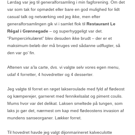
Lørdag var jeg til generalforsamling i min fagforening. Om det
var som tak for opmødet eller bare en god mulighed for lidt
casual talk og netværking ved jeg ikke, men efter
generalforsamlingen gik vi i samlet flok til
Restaurant Le
Régal i Grønnegade
– og superhyggeligt var det.
“Pampercirkulæret” blev desuden ikke brudt – der er et
maksimum-beløb der må bruges ved sådanne udflugter, så
den var go’ fin.
Aftenen var a’la carte, dvs. vi valgte selv vores egen menu,
udaf 4 forretter, 4 hovedretter og 4 desserter.
Jeg valgte til forret en røget lakseroulade med fyld af flødeost
og kæmperejer, garneret med fennikelsalat og piment coulis.
Mums hvor var det delikat. Laksen smeltede på tungen, som
laks jo gør det, nærmest om kap med flødeostens invasion af
mundens sanseorganer. Lækker forret.
Til hovedret havde jeg valgt dijonmarineret kalveculotte