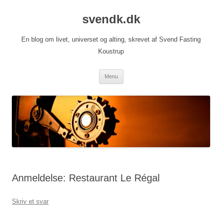
Hop
til
svendk.dk
indhold
En blog om livet, universet og alting, skrevet af Svend Fasting
Koustrup
Menu
Anmeldelse: Restaurant Le Régal
Skriv et svar