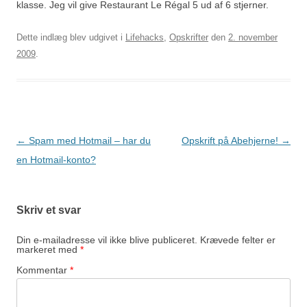
klasse. Jeg vil give Restaurant Le Régal 5 ud af 6 stjerner.
Dette indlæg blev udgivet i
Lifehacks
,
Opskrifter
den
2. november
2009
.
Indlægsnavigation
←
Spam med Hotmail – har du
Opskrift på Abehjerne!
→
en Hotmail-konto?
Skriv et svar
Din e-mailadresse vil ikke blive publiceret.
Krævede felter er
markeret med
*
Kommentar
*