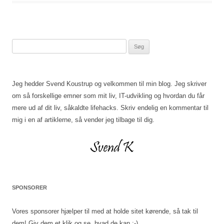
Søg
efter:
Jeg hedder Svend Koustrup og velkommen til min blog. Jeg skriver
om så forskellige emner som mit liv, IT-udvikling og hvordan du får
mere ud af dit liv, såkaldte lifehacks. Skriv endelig en kommentar til
mig i en af artiklerne, så vender jeg tilbage til dig.
SPONSORER
Vores sponsorer hjælper til med at holde sitet kørende, så tak til
dem! Giv dem et klik og se, hvad de kan :-)