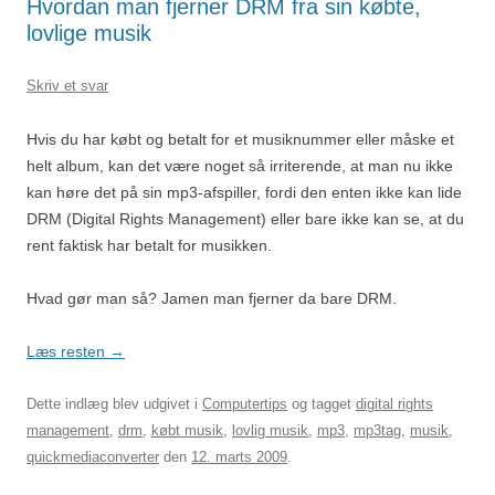
Hvordan man fjerner DRM fra sin købte,
lovlige musik
Skriv et svar
Hvis du har købt og betalt for et musiknummer eller måske et
helt album, kan det være noget så irriterende, at man nu ikke
kan høre det på sin mp3-afspiller, fordi den enten ikke kan lide
DRM (Digital Rights Management) eller bare ikke kan se, at du
rent faktisk har betalt for musikken.
Hvad gør man så? Jamen man fjerner da bare DRM.
Læs resten
→
Dette indlæg blev udgivet i
Computertips
og tagget
digital rights
management
,
drm
,
købt musik
,
lovlig musik
,
mp3
,
mp3tag
,
musik
,
quickmediaconverter
den
12. marts 2009
.