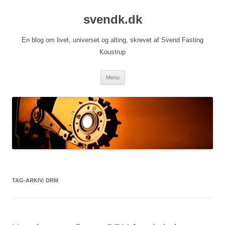
Hop
til
svendk.dk
indhold
En blog om livet, universet og alting, skrevet af Svend Fasting
Koustrup
Menu
TAG-ARKIV:
DRM