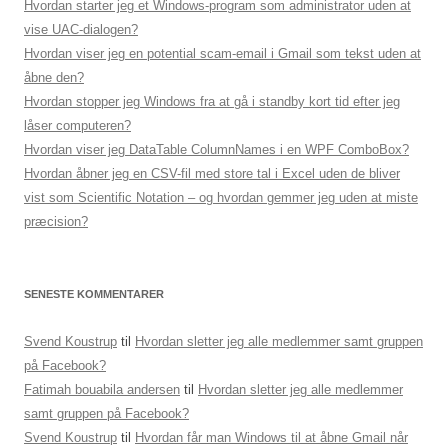
Hvordan starter jeg et Windows-program som administrator uden at
vise UAC-dialogen?
Hvordan viser jeg en potential scam-email i Gmail som tekst uden at
åbne den?
Hvordan stopper jeg Windows fra at gå i standby kort tid efter jeg
låser computeren?
Hvordan viser jeg DataTable ColumnNames i en WPF ComboBox?
Hvordan åbner jeg en CSV-fil med store tal i Excel uden de bliver
vist som Scientific Notation – og hvordan gemmer jeg uden at miste
præcision?
SENESTE KOMMENTARER
Svend Koustrup
til
Hvordan sletter jeg alle medlemmer samt gruppen
på Facebook?
Fatimah bouabila andersen
til
Hvordan sletter jeg alle medlemmer
samt gruppen på Facebook?
Svend Koustrup
til
Hvordan får man Windows til at åbne Gmail når