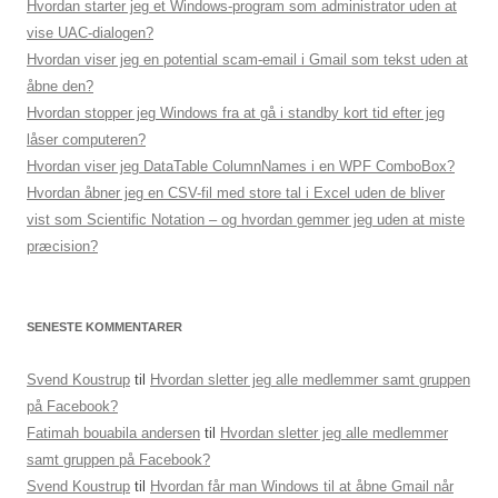
Hvordan starter jeg et Windows-program som administrator uden at
vise UAC-dialogen?
Hvordan viser jeg en potential scam-email i Gmail som tekst uden at
åbne den?
Hvordan stopper jeg Windows fra at gå i standby kort tid efter jeg
låser computeren?
Hvordan viser jeg DataTable ColumnNames i en WPF ComboBox?
Hvordan åbner jeg en CSV-fil med store tal i Excel uden de bliver
vist som Scientific Notation – og hvordan gemmer jeg uden at miste
præcision?
SENESTE KOMMENTARER
Svend Koustrup
til
Hvordan sletter jeg alle medlemmer samt gruppen
på Facebook?
Fatimah bouabila andersen
til
Hvordan sletter jeg alle medlemmer
samt gruppen på Facebook?
Svend Koustrup
til
Hvordan får man Windows til at åbne Gmail når