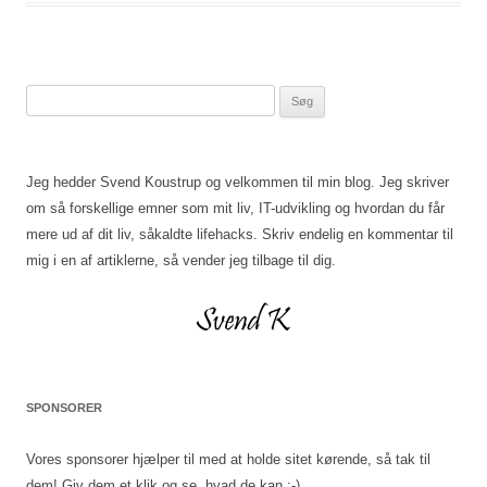
Søg
efter:
Jeg hedder Svend Koustrup og velkommen til min blog. Jeg skriver
om så forskellige emner som mit liv, IT-udvikling og hvordan du får
mere ud af dit liv, såkaldte lifehacks. Skriv endelig en kommentar til
mig i en af artiklerne, så vender jeg tilbage til dig.
SPONSORER
Vores sponsorer hjælper til med at holde sitet kørende, så tak til
dem! Giv dem et klik og se, hvad de kan :-)