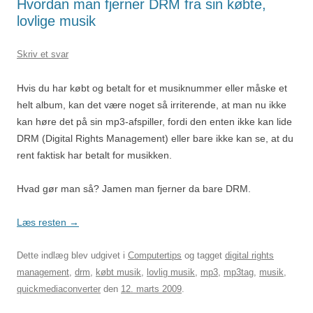
Hvordan man fjerner DRM fra sin købte,
lovlige musik
Skriv et svar
Hvis du har købt og betalt for et musiknummer eller måske et
helt album, kan det være noget så irriterende, at man nu ikke
kan høre det på sin mp3-afspiller, fordi den enten ikke kan lide
DRM (Digital Rights Management) eller bare ikke kan se, at du
rent faktisk har betalt for musikken.
Hvad gør man så? Jamen man fjerner da bare DRM.
Læs resten
→
Dette indlæg blev udgivet i
Computertips
og tagget
digital rights
management
,
drm
,
købt musik
,
lovlig musik
,
mp3
,
mp3tag
,
musik
,
quickmediaconverter
den
12. marts 2009
.