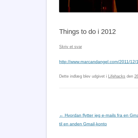
Things to do i 2012
Skriv et svar
http://www.marcandangel.com/2011/12/18/
Dette indlæg blev udgivet i
Lifehacks
den
2
Indlægsnavigation
←
Hvordan flytter jeg e-mails fra en Gma
til en anden Gmail-konto