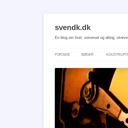
Hop
til
indhold
svendk.dk
En blog om livet, universet og alting, skrev
FORSIDE
BØGER
KOUSTRUPI