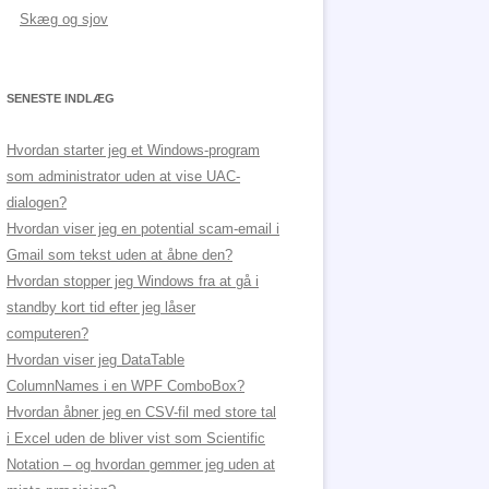
Skæg og sjov
SENESTE INDLÆG
Hvordan starter jeg et Windows-program
som administrator uden at vise UAC-
dialogen?
Hvordan viser jeg en potential scam-email i
Gmail som tekst uden at åbne den?
Hvordan stopper jeg Windows fra at gå i
standby kort tid efter jeg låser
computeren?
Hvordan viser jeg DataTable
ColumnNames i en WPF ComboBox?
Hvordan åbner jeg en CSV-fil med store tal
i Excel uden de bliver vist som Scientific
Notation – og hvordan gemmer jeg uden at