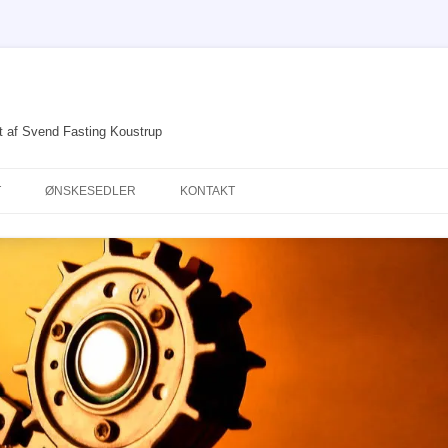
et af Svend Fasting Koustrup
T
ØNSKESEDLER
KONTAKT
DRØMME