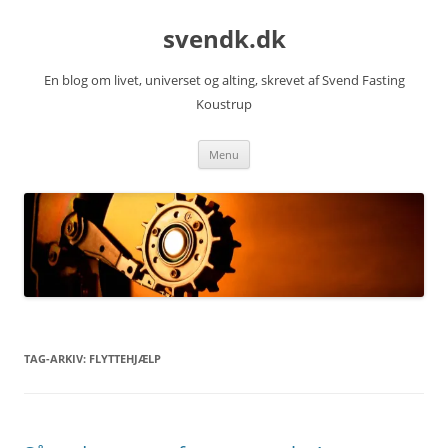
Hop
til
svendk.dk
indhold
En blog om livet, universet og alting, skrevet af Svend Fasting
Koustrup
Menu
TAG-ARKIV:
FLYTTEHJÆLP