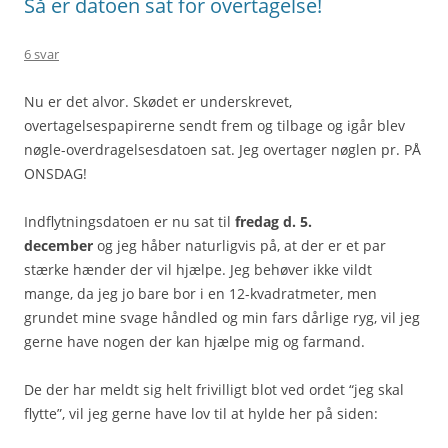
Så er datoen sat for overtagelse!
6 svar
Nu er det alvor. Skødet er underskrevet,
overtagelsespapirerne sendt frem og tilbage og igår blev
nøgle-overdragelsesdatoen sat. Jeg overtager nøglen pr. PÅ
ONSDAG!
Indflytningsdatoen er nu sat til
fredag
d. 5.
december
og jeg håber naturligvis på, at der er et par
stærke hænder der vil hjælpe. Jeg behøver ikke vildt
mange, da jeg jo bare bor i en 12-kvadratmeter, men
grundet mine svage håndled og min fars dårlige ryg, vil jeg
gerne have nogen der kan hjælpe mig og farmand.
De der har meldt sig helt frivilligt blot ved ordet “jeg skal
flytte”, vil jeg gerne have lov til at hylde her på siden: