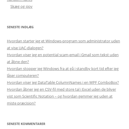
Skæg og sjov
SENESTE INDLÆG
Hvordan starter jeg et Windows-program som administrator uden
at vise UAC-dialogen?
Hvordan viser jeg en potential scam-email i Gmail som tekst uden
at åbne den?
Hvordan stopper jeg Windows fra at gå i standby kort tid efter jeg
låser computeren?
Hvordan viser jeg DataTable ColumnNames i en WPF ComboBox?
Hvordan åbner jeg en CSV-fil med store tal i Excel uden de bliver
vist som Scientific Notation – og hvordan gemmer jeg uden at
miste præcision?
SENESTE KOMMENTARER