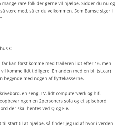
 så mange rare folk der gerne vil hjælpe. Sidder du nu og
 også være med, så er du velkommen. Som Bamse siger i
”
rhus C
 far kan først komme med traileren lidt efter 16, men
 vil komme lidt tidligere. En anden med en bil (st.car)
an begynde med nogen af flyttekasserne.
skrivebord, en seng, TV, lidt computerværk og hifi.
opbevaringen en 2personers sofa og et spisebord
ord der skal hentes ved Q og Fie.
til start til at hjælpe, så finder jeg ud af hvor i verden