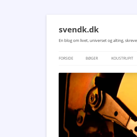
Hop
til
indhold
svendk.dk
En blog om livet, universet og alting, skre
FORSIDE
BØGER
KOUSTRUPIT