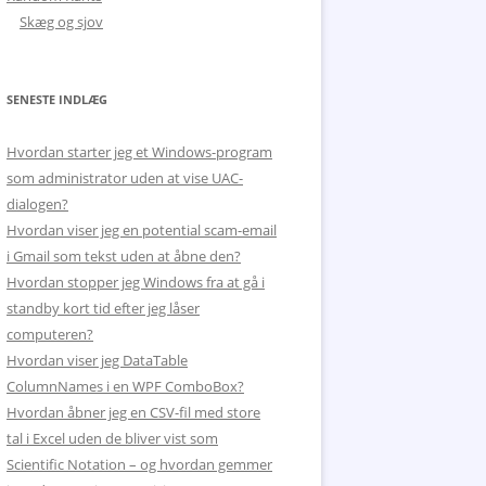
Skæg og sjov
SENESTE INDLÆG
Hvordan starter jeg et Windows-program
som administrator uden at vise UAC-
dialogen?
Hvordan viser jeg en potential scam-email
i Gmail som tekst uden at åbne den?
Hvordan stopper jeg Windows fra at gå i
standby kort tid efter jeg låser
computeren?
Hvordan viser jeg DataTable
ColumnNames i en WPF ComboBox?
Hvordan åbner jeg en CSV-fil med store
tal i Excel uden de bliver vist som
Scientific Notation – og hvordan gemmer