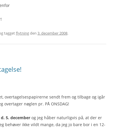
enfor
!
g tagget
flytning
den
3. december 2008
.
tagelse!
et, overtagelsespapirerne sendt frem og tilbage og igår
Jeg overtager nøglen pr. PÅ ONSDAG!
g
d. 5. december
og jeg håber naturligvis på, at der er
eg behøver ikke vildt mange, da jeg jo bare bor i en 12-