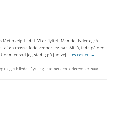
 jo fået hjælp til det. Vi er flyttet. Men det lyder også
ttet af en masse fede venner jeg har. Altså, fede på den
Uden jer sad jeg stadig på junivej.
Læs resten
→
g tagget
billeder
,
flytning
,
internet
den
9. december 2008
.