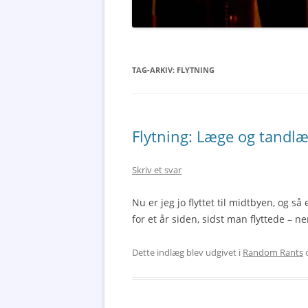
TAG-ARKIV:
FLYTNING
Flytning: Læge og tandlæ
Skriv et svar
Nu er jeg jo flyttet til midtbyen, og så 
for et år siden, sidst man flyttede – n
Dette indlæg blev udgivet i
Random Rants
o