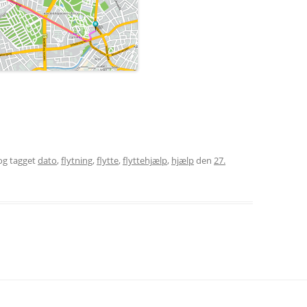
g tagget
dato
,
flytning
,
flytte
,
flyttehjælp
,
hjælp
den
27.