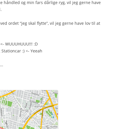
håndled og min fars dårlige ryg, vil jeg gerne have
.
ved ordet “jeg skal flytte”, vil jeg gerne have lov til at
 <- WUUUHUUU!!! :D
Stationcar :) <- Yeeah
å…