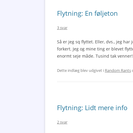
Flytning: En føljeton
3 svar
Så er jeg sq flyttet. Eller, dvs., jeg har
forkert. Jeg og mine ting er blevet fly
enormt seje måde. Tusind tak venner! 
Dette indlæg blev udgivet i
Random Rants
o
Flytning: Lidt mere info
2 svar