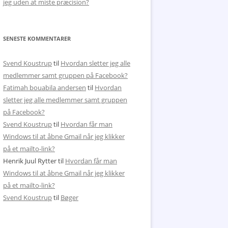
jeg uden at miste præcision?
SENESTE KOMMENTARER
Svend Koustrup
til
Hvordan sletter jeg alle
medlemmer samt gruppen på Facebook?
Fatimah bouabila andersen
til
Hvordan
sletter jeg alle medlemmer samt gruppen
på Facebook?
Svend Koustrup
til
Hvordan får man
Windows til at åbne Gmail når jeg klikker
på et mailto-link?
Henrik Juul Rytter
til
Hvordan får man
Windows til at åbne Gmail når jeg klikker
på et mailto-link?
Svend Koustrup
til
Bøger