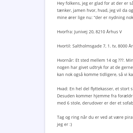
Hey folkens, jeg er glad for at der er
tænker, jamen hvor, hvad, jeg vil da
mine ører lige nu: “der er nydning nok
Hvorfra: Junivej 20, 8210 Århus V
Hvortil: Saltholmsgade 7, 1. tv, 8000 Å
Hvornår: Et sted mellem 14 og ???. Min
nogen har givet udtryk for at de gerne
kan nok også komme tidligere, så vi k
Hvad: En hel del flyttekasser, et stort 
Desuden kommer hjemme fra forældre
med 6 stole, derudover er der et sofab
Tag og ring når du er ved at være pirat 
jeg er :)